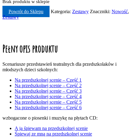
Brak produktu w sklepie
Powrót do Sklepu
Kategoria:
Zestawy
Znaczniki:
Nowość
,
Zestawy
Pełny opis produktu
Scenariusze przedstawień teatralnych dla przedszkolaków i
młodszych dzieci szkolnych:
Na przedszkolnej scenie – Część 1
Na przedszkolnej scenie – Część 2
Na przedszkolnej scenie – Część 3
Na przedszkolnej scenie – Część 4
Na przedszkolnej scenie – Część 5
Na przedszkolnej scenie – Część 6
wzbogacone o piosenki i muzykę na płytach CD:
A ja śpiewam na przedszkolnej scenie
Śpiewaj ze mną na przedszkolnej scenie