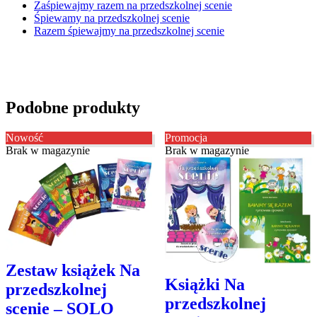
Zaśpiewajmy razem na przedszkolnej scenie
Śpiewamy na przedszkolnej scenie
Razem śpiewajmy na przedszkolnej scenie
Podobne produkty
Nowość
Promocja
Brak w magazynie
Brak w magazynie
Zestaw
Zestaw książek Na
książek
Książki
Książki Na
Na
Na
przedszkolnej
przedszkolnej
przedszkolnej
przedszkolnej
scenie – SOLO
scenie
scenie