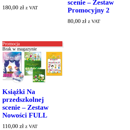
scenie – Zestaw
–
–
180,00
zł
SOLO
z VAT
Zestaw
Promocyjny 2
Promocyjny
2
80,00
zł
z VAT
Promocja
Brak w magazynie
Książki
Książki Na
Na
przedszkolnej
przedszkolnej
scenie
scenie – Zestaw
–
Zestaw
Nowości FULL
Nowości
FULL
110,00
zł
z VAT