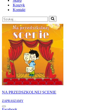
Sklep
Koszyk
Kontakt
Szukaj...
NA PRZEDSZKOLNEJ SCENIE
ZAPRASZAMY
Menu
Facebook