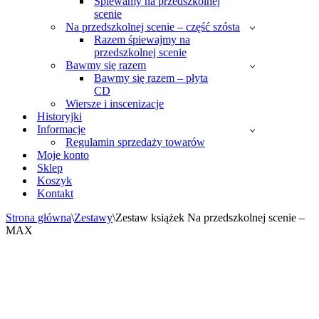
Śpiewamy na przedszkolnej
scenie
Na przedszkolnej scenie – część szósta
Razem śpiewajmy na
przedszkolnej scenie
Bawmy się razem
Bawmy się razem – płyta
CD
Wiersze i inscenizacje
Historyjki
Informacje
Regulamin sprzedaży towarów
Moje konto
Sklep
Koszyk
Kontakt
Strona główna
\
Zestawy
\
Zestaw książek Na przedszkolnej scenie –
MAX