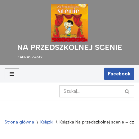
Przejdź
do
treści
NA PRZEDSZKOLNEJ SCENIE
ZAPRASZAMY
Facebook
Strona główna
\
Książki
\
Książka Na przedszkolnej scenie – czę