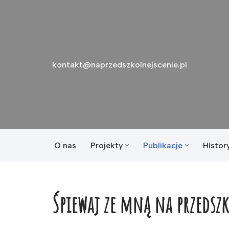
Przejdź
do
treści
kontakt@naprzedszkolnejscenie.pl
O nas
Projekty
Publikacje
History
Śpiewaj ze mną na przedszk